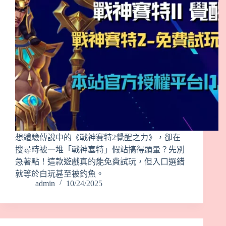
想體驗傳說中的《戰神賽特2覺醒之力》，卻在
搜尋時被一堆「戰神塞特」假站搞得頭暈？先別
急著點！這款遊戲真的能免費試玩，但入口選錯
就等於白玩甚至被釣魚。
admin
10/24/2025