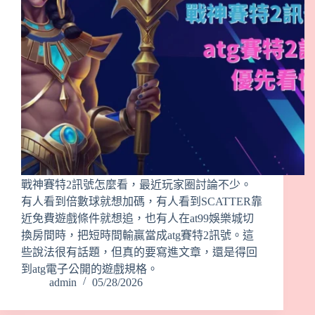
戰神賽特2訊號怎麼看，最近玩家圈討論不少。
有人看到倍數球就想加碼，有人看到SCATTER靠
近免費遊戲條件就想追，也有人在at99娛樂城切
換房間時，把短時間輸贏當成atg賽特2訊號。這
些說法很有話題，但真的要寫進文章，還是得回
到atg電子公開的遊戲規格。
admin
05/28/2026