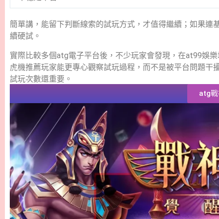
簡單講，能留下判斷線索的試玩方式，才值得繼續；如果連
續硬試。
實際試
實際比較多個atg電子平台後，不少玩家會發現，在at99娛
虎機推薦玩家能更專心觀察試玩過程，而不是被平台問題干
試玩次數還重要。
atg