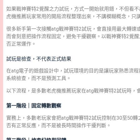
如果戰神賽特2覺醒之力試玩，方式一開始就用錯，不但看
虎機推薦玩家常用的開局流程整理出來，不講模糊概念，只
atg戰神
很多新手第一次接觸atg戰神賽特2試玩，會直接用最大轉
而會刻意把操作流程固定，避免干擾觀察。以戰神賽特2覺
否正常運作。
試玩是檢查，不代表正式結果
在atg電子的遊戲設計中，試玩環境的目的是讓玩家熟悉流
系統檢查，而不是預測工具。
老虎機推
以下流程，是多數老虎機推薦玩家在atg戰神賽特2試玩時，
第一階段｜固定轉數觀察
實務上，多數老玩家會把atg戰神賽特2試玩控制在30至5
否有正常反應，而不是被長時間操作干擾判斷。