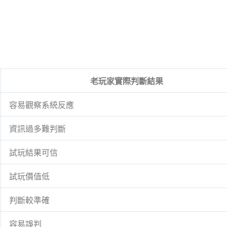
老玩家實際判斷結果
容易觀察系統反應
資訊過多難判斷
試玩結果可信
試玩價值低
判斷較準確
容易誤判