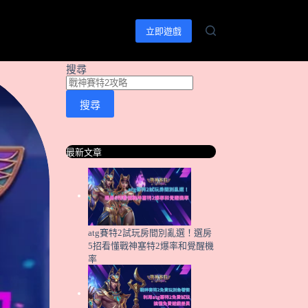
立即遊戲
搜尋
搜尋
最新文章
atg賽特2試玩房間別亂選！選房
5招看懂戰神塞特2爆率和覺醒機
率