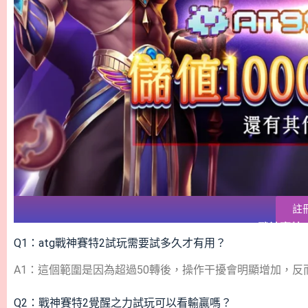
註
atg戰神賽特
Q1：atg戰神賽特2試玩需要試多久才有用？
A1：這個範圍是因為超過50轉後，操作干擾會明顯增加，
Q2：戰神賽特2覺醒之力試玩可以看輸贏嗎？