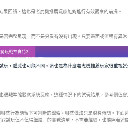
與結果回饋，這也是老虎機推薦玩家能夠進行有效觀察的前提。
面是否完整呈現，而不是只看有沒有出現。只要畫面或流程有異常
即開玩戰神賽特2
試玩｜平台直接影響判斷
特2試玩，體感也可能不同。這也是為什麼老虎機推薦玩家很重視試
，也很難準確觀察系統反應，這種情況下的試玩結果，參考價值會
試玩｜有效、無效差別懶人包
對哪些行為能留下可判斷的線索，哪些做法只是浪費時間。下面
賽特2試玩值不值得繼續」的實戰清單，不需要經驗，也能照著避