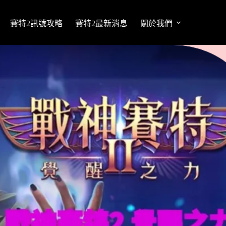
賽特2訊號攻略
賽特2最新消息
關於我們