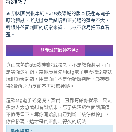
特2技巧？
a6:原因其實很單純。at99娛樂城的版本接近atg電子
原始體感，老虎機免費試玩和正式場的落差不大，
對想練盤面判斷的玩家來說，比較不容易把節奏看
歪。
點我試玩戰神賽特2
atg戰神賽特2技巧：給新手最後一句話
真正成熟的atg戰神賽特2技巧，不是教你翻身，而
是讓你少犯錯。當你願意先用atg電子老虎機免費試
玩把節奏跑熟，用畫面而不是情緒做判斷，戰神賽
特2覺醒之力反而不再那麼神秘。
這款atg電子老虎機，其實一直都有給你提示，只是
多數人太急著想看到結果，忘了先確認盤面到底值
不值得留下。等你開始能自己判斷「該停就停」，
你會發現，這才是真正能走得久的玩法。
最後提醒：