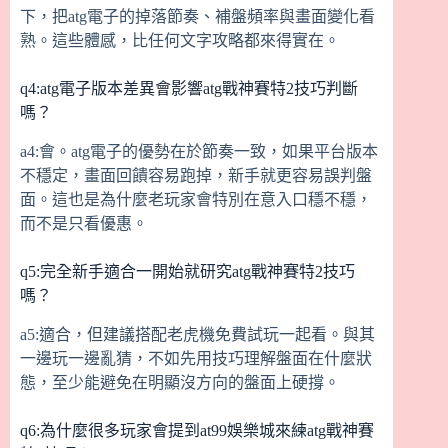
下，把atg電子的掉落節奏、補盤頻率與畫面變化看
熟。這些體感，比任何文字攻略都來得實在。
q4:atg電子版本差異會影響atg戰神賽特2技巧判斷
嗎？
a4:會。atg電子的優勢在於節奏一致，如果平台版本
不穩定，畫面回饋容易跑掉，新手就更容易誤判盤
面。這也是為什麼老玩家會特別在意入口穩不穩，
而不是只看優惠。
q5:完全新手適合一開始就研究atg戰神賽特2技巧
嗎？
a5:適合，但建議搭配老虎機免費試玩一起看。與其
一邊玩一邊亂猜，不如先用技巧理解盤面在什麼狀
態，至少能避免在明顯沒方向的盤面上硬撐。
q6:為什麼很多玩家會提到at99娛樂城來練atg戰神賽