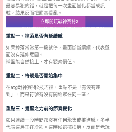
最容易犯的錯，就是把每一次畫面變化都當成訊
號，結果反而把節奏看亂。
立即開玩戰神賽特2
atg戰神賽特2技巧真正該看的三個盤面重點
重點一、掉落是否有延續感
如果掉落常常第一段就停，畫面斷斷續續，代表盤
面沒有延伸意圖。
補盤能自然接上，才有觀察價值。
重點二、符號是否開始集中
在atg戰神賽特2技巧裡，重點不是「有沒有連
到」，而是符號有沒有開始聚在同一區。
重點三、覺醒之力前的節奏變化
如果連續一段時間都沒有任何聚集或推進感，多半
代表這房正在冷卻。這時候選擇換房，反而是老玩