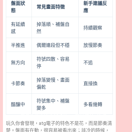
盤面狀
新手建議反
常見畫面特徵
態
應
有延續
掉落順、補盤自
持續觀察
感
然
半推進
偶爾連段但不穩
放慢節奏
符號四散、容易
無方向
不追
停
掉落變慢、畫面
卡節奏
直接換
偏乾
符號集中、補盤
醞釀中
多看幾轉
變多
atg電子為什麼適合新手練atg戰神賽特2技巧
玩久你會發現，atg電子的特色不是花，而是節奏清
楚。盤面有在動，很容易被看出來；該冷的時候，