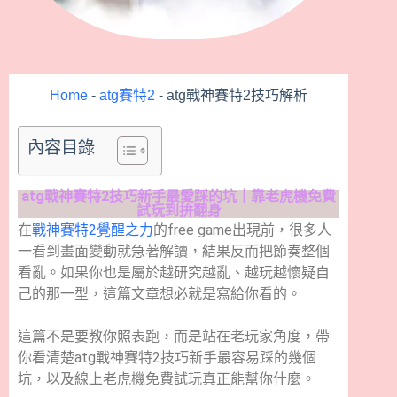
Home
-
atg賽特2
-
atg戰神賽特2技巧解析
內容目錄
atg戰神賽特2技巧新手最愛踩的坑｜靠老虎機免費
試玩到拚翻身
在
戰神賽特2覺醒之力
的free game出現前，很多人
一看到畫面變動就急著解讀，結果反而把節奏整個
看亂。如果你也是屬於越研究越亂、越玩越懷疑自
己的那一型，這篇文章想必就是寫給你看的。
這篇不是要教你照表跑，而是站在老玩家角度，帶
你看清楚atg戰神賽特2技巧新手最容易踩的幾個
坑，以及線上老虎機免費試玩真正能幫你什麼。
atg戰神賽特2技巧新手最常犯的第一個錯誤