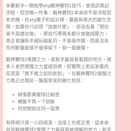
多數新手一開始學atg戰神賽特2技巧，會很認真記
流程，但忽略一件事：戰神賽特2本來就不是流程型
老虎機。在atg電子的設計裡，盤面有很大的變化空
間，如果你只記得「該做什麼」，卻沒去看「現在
是不是適合做」，那技巧學再多都只會變成壓力。
真正會讓新手越玩越亂的，不是操作錯，而是沒有
先判斷盤面值不值得留下，就一直硬撐。
戰神賽特2覺醒之力為什麼最容易被新手誤判
戰神賽特2覺醒之力，是新手最容易看錯的地方。很
多人會把覺醒之力當成目標，但實際上老玩家看的
反而是「進不進之前的狀態」。在戰神賽特2覺醒之
力真正出現前，盤面常見的變化包括：
掉落節奏變得比較密
補盤不再一下就斷
符號開始往同一區聚
有時候只是一小段過渡，沒接上也很正常，這本來
就是戰神賽特2覺醒之力最容易被誤解的地方。新手