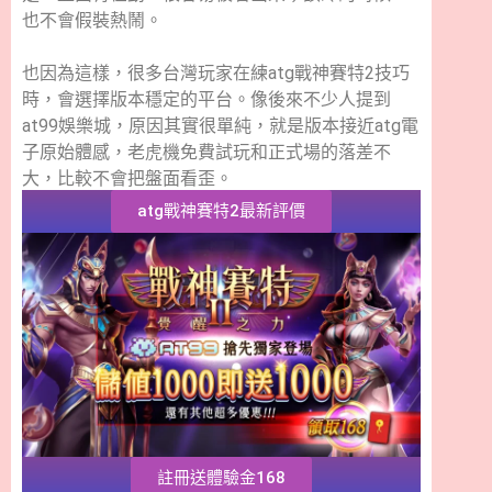
也不會假裝熱鬧。
也因為這樣，很多台灣玩家在練atg戰神賽特2技巧
時，會選擇版本穩定的平台。像後來不少人提到
at99娛樂城，原因其實很單純，就是版本接近atg電
子原始體感，老虎機免費試玩和正式場的落差不
大，比較不會把盤面看歪。
atg戰神賽特2最新評價
註冊送體驗金168