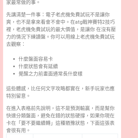
家最常做的事。
老虎機免費試玩在atg戰神賽特2技巧中的真正用途
先講清楚一件事：電子老虎機免費試玩不是讓你
爽，也不是拿來看會不會中。在atg戰神賽特2技巧
裡，老虎機免費試玩的最大價值，是讓你 在沒有壓
力的情況下練讀盤。你可以用線上老虎機免費試玩
去觀察：
什麼盤面容易卡
什麼狀態會有延續
覺醒之力前畫面通常長什麼樣
這些體感，比任何文字攻略都實在，新手玩家也應
特別留意。
atg戰神賽特2技巧懶人包｜新手快速避坑表
在進入表格前先說明，這不是預測輸贏，而是幫你
快速分類盤面，避免在錯的狀態硬撐，如果你現在
卡在「要不要繼續轉」這種猶豫狀態，下面這張表
會很有用。