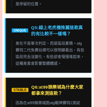
是停留的位置。
Q5:線上老虎機推薦這款真
UNIQUE
的有比較不一樣嗎？
差在不是單次判定，而是區段累積。atg
賽特二代免費玩裡可以很明顯看出，有些
區段完全沒變化，有些卻會慢慢堆起來，
這種差異會影響整體體感。
Q6:at99娛樂城為什麼大家
STABLE
都拿來測這款？
因為在at99娛樂城跑atg戰神賽特2測試