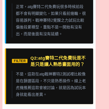
正常，atg賽特二代免費玩很多時候前段
都不會有明顯變化，如果只看前幾輪，很
容易誤判。戰神賽特2覺醒之力試玩比較
偏後段累積型，重點不是一開始有沒有
出，而是後面有沒有延續。
Q2:atg賽特二代免費玩是不
FILTER
是只是讓人熟悉畫面用的？
不是，這款在atg戰神賽特2測試裡比較像
是在篩選區段，不只是熟悉操作。線上老
虎機推薦這款會被討論，就是因為試玩本
身就能看出差異。