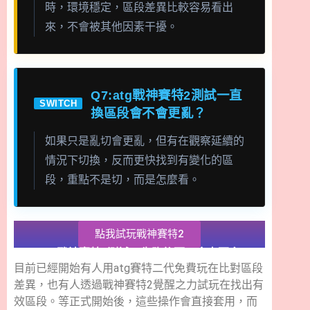
時，環境穩定，區段差異比較容易看出
來，不會被其他因素干擾。
Q7:atg戰神賽特2測試一直
SWITCH
換區段會不會更亂？
如果只是亂切會更亂，但有在觀察延續的
情況下切換，反而更快找到有變化的區
段，重點不是切，而是怎麼看。
點我試玩戰神賽特2
atg戰神賽特2測試不先跑後面只會卡更多
目前已經開始有人用atg賽特二代免費玩在比對區段
差異，也有人透過戰神賽特2覺醒之力試玩在找出有
效區段。等正式開始後，這些操作會直接套用，而