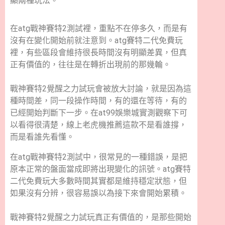
顯兩種玩法。
atg戰神賽特2測試真正拉開差距的是誰先看懂變化
開始
在atg戰神賽特2測試裡，重點不在停多久，而是有
沒有在變化開始前就注意到。atg賽特二代免費玩
裡，有些區段會維持很長時間沒有明顯差異，但真
正有價值的，往往是在轉折出現前的那幾輪。
戰神賽特2覺醒之力試玩會被放大討論，就是因為這
種時間差，同一段操作時間，有的還在等待，有的
已經開始判斷下一步。在at99娛樂城實測觀察下可
以看得很清楚，線上老虎機推薦這款不是看誰撐，
而是看誰先看懂。
線上老虎機推薦這款最容易出錯的是誤判機會
在atg戰神賽特2測試中，很常見的一種錯誤，是把
原本正常的盤面當成即將出現變化的訊號。atg賽特
二代免費玩大多數時間其實都是維持穩定狀態，但
如果沒有分辨，很容易誤以為接下來會開始累積。
戰神賽特2覺醒之力試玩真正有價值的，是那些開始