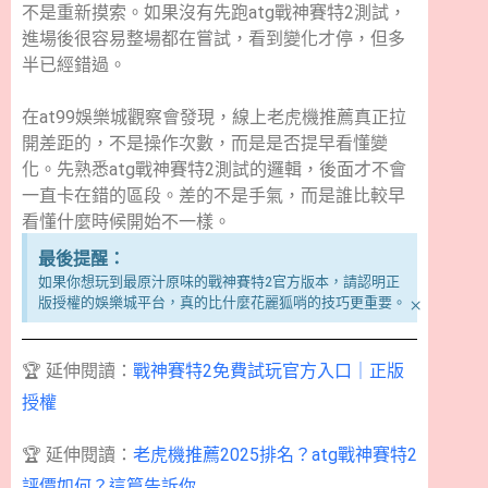
不是重新摸索。如果沒有先跑atg戰神賽特2測試，
進場後很容易整場都在嘗試，看到變化才停，但多
半已經錯過。
在at99娛樂城觀察會發現，線上老虎機推薦真正拉
開差距的，不是操作次數，而是是否提早看懂變
化。先熟悉atg戰神賽特2測試的邏輯，後面才不會
一直卡在錯的區段。差的不是手氣，而是誰比較早
看懂什麼時候開始不一樣。
最後提醒：
如果你想玩到最原汁原味的戰神賽特2官方版本，請認明正
×
版授權的娛樂城平台，真的比什麼花麗狐哨的技巧更重要。
🏆 延伸閱讀：
戰神賽特2免費試玩官方入口｜正版
授權
🏆 延伸閱讀：
老虎機推薦2025排名？atg戰神賽特2
評價如何？這篇告訴你